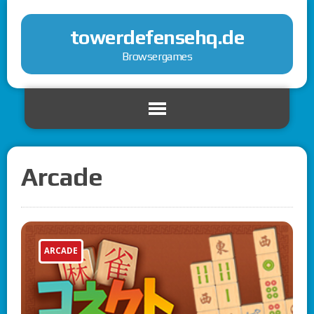
towerdefensehq.de
Browsergames
Arcade
ARCADE