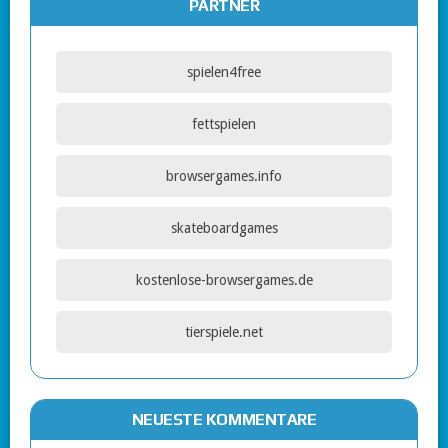
PARTNER
spielen4free
fettspielen
browsergames.info
skateboardgames
kostenlose-browsergames.de
tierspiele.net
NEUESTE KOMMENTARE