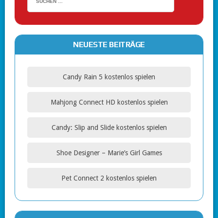
NEUESTE BEITRÄGE
Candy Rain 5 kostenlos spielen
Mahjong Connect HD kostenlos spielen
Candy: Slip and Slide kostenlos spielen
Shoe Designer – Marie’s Girl Games
Pet Connect 2 kostenlos spielen